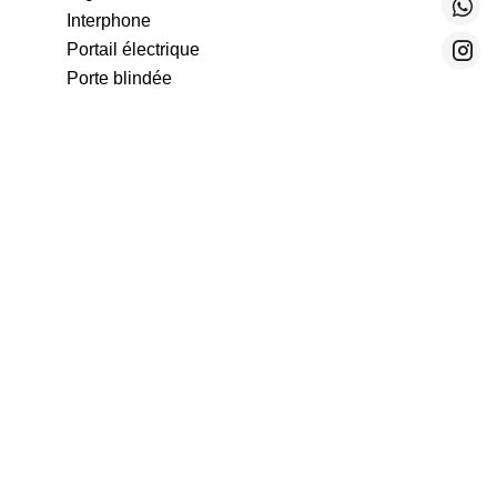
Interphone
Portail électrique
Porte blindée
Piscine
Salle de sport
Domotique
Spa
Pas d'informations disponibles
Mentions légales
Honoraires à la charge du vendeur